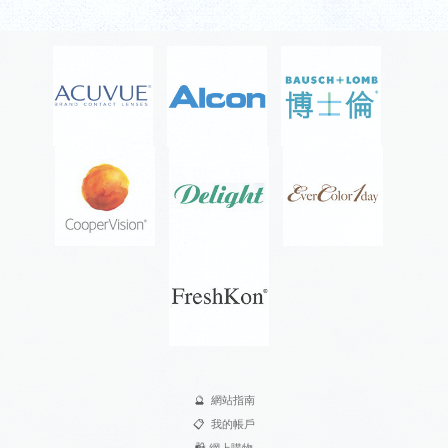
🔮
網站指南
📋
我的帳戶
🛍️
網上購物