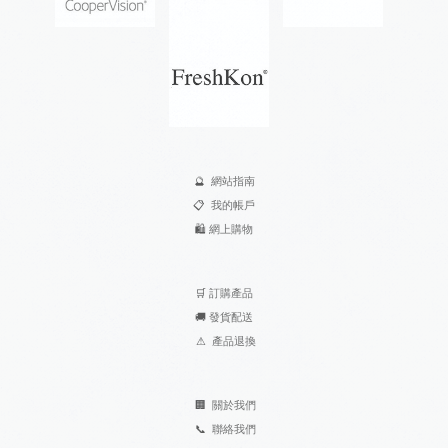
🔮
網站指南
📋
我的帳戶
🛍️
網上購物
🛒
訂購產品
🚚
發貨配送
⚠
產品退換
🏢
關於我們
📞
聯絡我們