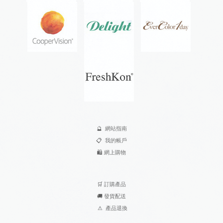
🔮
網站指南
📋
我的帳戶
🛍️
網上購物
🛒
訂購產品
🚚
發貨配送
⚠
產品退換