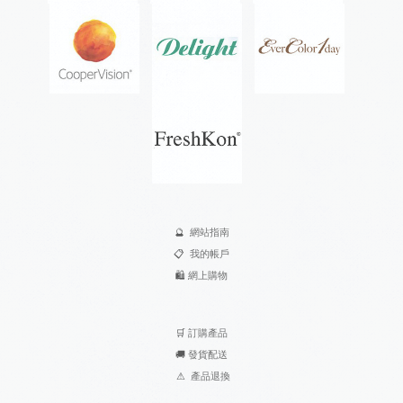
🔮
網站指南
📋
我的帳戶
🛍️
網上購物
🛒
訂購產品
🚚
發貨配送
⚠
產品退換