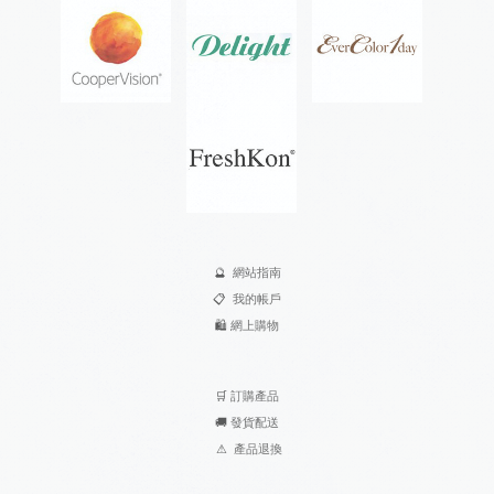
🔮
網站指南
📋
我的帳戶
🛍️
網上購物
🛒
訂購產品
🚚
發貨配送
⚠
產品退換