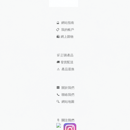
🔮
網站指南
📋
我的帳戶
🛍️
網上購物
🛒
訂購產品
🚚
發貨配送
⚠
產品退換
🏢
關於我們
📞
聯絡我們
🔍
網站地圖
🔖 關注我們