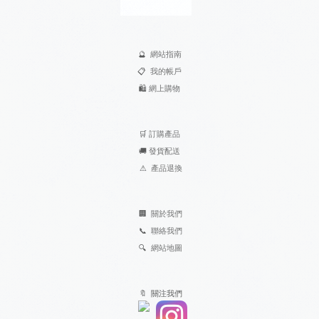
🔮
網站指南
📋
我的帳戶
🛍️
網上購物
🛒
訂購產品
🚚
發貨配送
⚠
產品退換
🏢
關於我們
📞
聯絡我們
🔍
網站地圖
🔖 關注我們