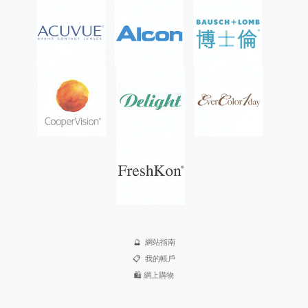
🔮
網站指南
📋
我的帳戶
🛍️
網上購物