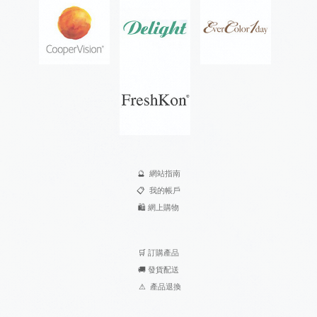
🔮
網站指南
📋
我的帳戶
🛍️
網上購物
🛒
訂購產品
🚚
發貨配送
⚠
產品退換