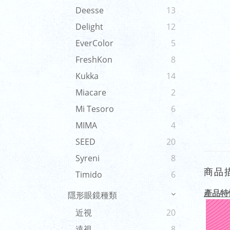
Deesse
13
Delight
12
EverColor
5
FreshKon
8
Kukka
14
Miacare
2
Mi Tesoro
6
MIMA
4
SEED
20
Syreni
8
商品
Timido
6
產品特
隱形眼鏡種類
近視
20
遠視
8