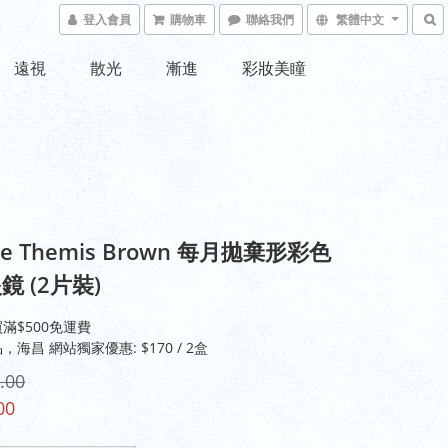
登入會員
購物車
聯絡我們
繁體中文
遠視
散光
漸進
彩妝美瞳
se Themis Brown 每月拋棄形彩色
鏡 (2片裝)
滿$500免運費
海昌 網站獨家優惠: $170 / 2盒
.00
00