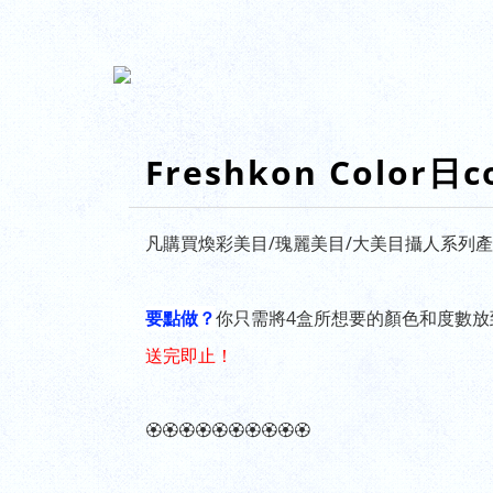
Freshkon Color日
凡購買煥彩美目/瑰麗美目/大美目攝人系列
要點做？
你只需將4盒所想要的顏色和度數
送完即止！
🏵🏵🏵🏵🏵🏵🏵🏵🏵🏵