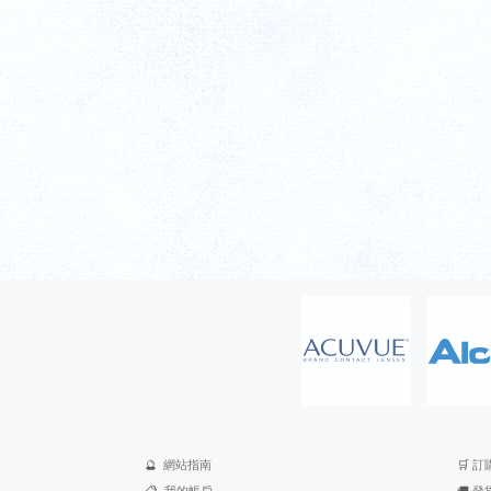
🔮
網站指南
🛒
訂
📋
我的帳戶
🚚
發