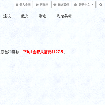
登入會員
購物車
聯絡我們
繁體中文
遠視
散光
漸進
彩妝美瞳
、顏色和度數，
平均1盒都只需要$127.5
。