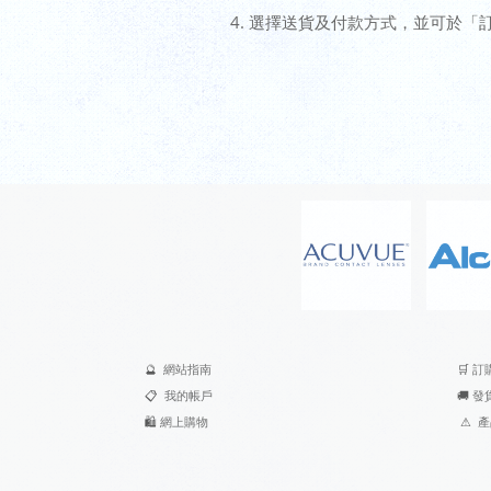
選擇送貨及付款方式，並可於「
🔮
網站指南
🛒
訂
📋
我的帳戶
🚚
發
🛍️
網上購物
⚠
產