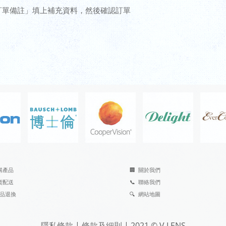
訂單備註」填上補充資料，然後確認訂單
購產品
🏢
關於我們
貨配送
📞
聯絡我們
品退換
🔍
網站地圖
隱私條款
|
條款及細則
| 2021 © V.LENS