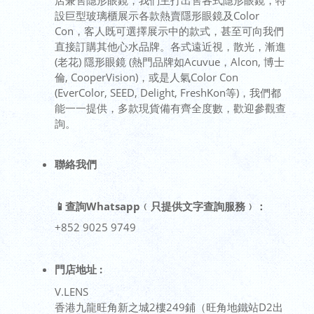
店兼售隱形眼鏡，我們主打出售各式隱形眼鏡，特
設巨型玻璃櫃展示各款熱賣隱形眼鏡及Color
Con，客人既可選擇展示中的款式，甚至可向我們
直接訂購其他心水品牌。各式遠近視，散光，漸進
(老花) 隱形眼鏡 (熱門品牌如Acuvue，Alcon, 博士
倫, CooperVision)，或是人氣Color Con
(EverColor, SEED, Delight, FreshKon等)，我們都
能一一提供，多款現貨備有齊全度數，歡迎參觀查
詢。
聯絡我們
📱查詢Whatsapp﹙只提供文字查詢服務﹚：
+852 9025 9749
門店
地址 :
V.LENS
香港九龍旺角新之城2樓249鋪（旺角地鐵站D2出