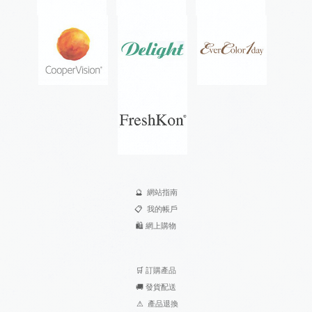
🔮
網站指南
📋
我的帳戶
🛍️
網上購物
🛒
訂購產品
🚚
發貨配送
⚠
產品退換