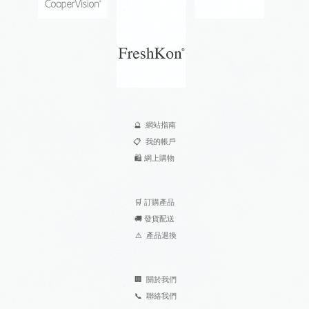
🔮
網站指南
📋
我的帳戶
🛍️
網上購物
🛒
訂購產品
🚚
發貨配送
⚠
產品退換
🏢
關於我們
📞
聯絡我們