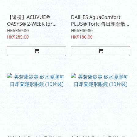
【遠視】ACUVUE®
DAILIES AquaComfort
OASYS® 2-WEEK for
PLUS® Toric 每日即棄散
ASTIGMATISM 2星期拋棄
光隱形眼鏡
HK$360.00
HK$300.00
型散光隱形眼鏡
HK$285.00
HK$180.00