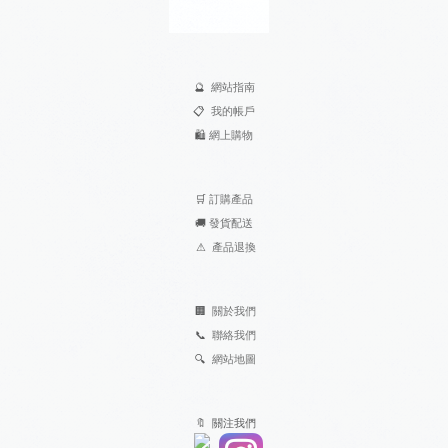
🔮
網站指南
📋
我的帳戶
🛍️
網上購物
🛒
訂購產品
🚚
發貨配送
⚠
產品退換
🏢
關於我們
📞
聯絡我們
🔍
網站地圖
🔖 關注我們