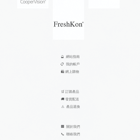
🔮
網站指南
📋
我的帳戶
🛍️
網上購物
🛒
訂購產品
🚚
發貨配送
⚠
產品退換
🏢
關於我們
📞
聯絡我們