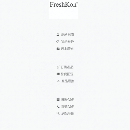
🔮
網站指南
📋
我的帳戶
🛍️
網上購物
🛒
訂購產品
🚚
發貨配送
⚠
產品退換
🏢
關於我們
📞
聯絡我們
🔍
網站地圖