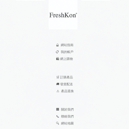
🔮
網站指南
📋
我的帳戶
🛍️
網上購物
🛒
訂購產品
🚚
發貨配送
⚠
產品退換
🏢
關於我們
📞
聯絡我們
🔍
網站地圖