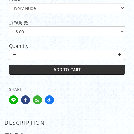
近視度數
Quantity
ADD TO CART
SHARE
DESCRIPTION