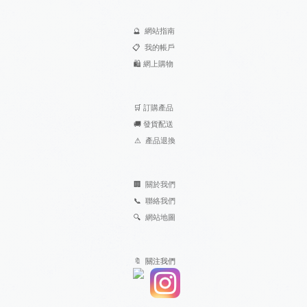
🔮
網站指南
📋
我的帳戶
🛍️
網上購物
🛒
訂購產品
🚚
發貨配送
⚠
產品退換
🏢
關於我們
📞
聯絡我們
🔍
網站地圖
🔖 關注我們