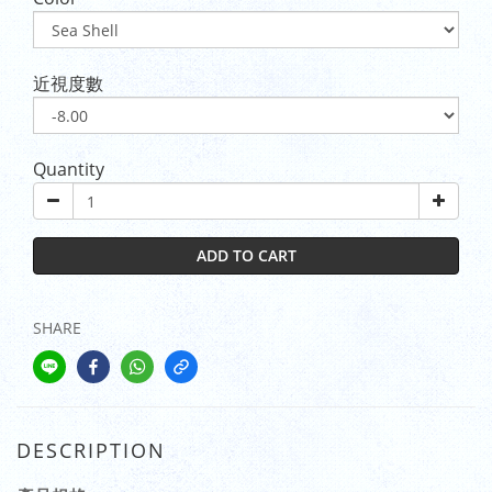
近視度數
Quantity
ADD TO CART
SHARE
DESCRIPTION