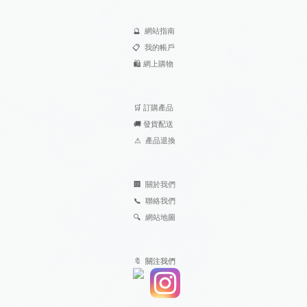
🔮
網站指南
📋
我的帳戶
🛍️
網上購物
🛒
訂購產品
🚚
發貨配送
⚠
產品退換
🏢
關於我們
📞
聯絡我們
🔍
網站地圖
🔖 關注我們