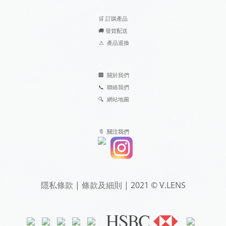
🛒
訂購產品
🚚
發貨配送
⚠
產品退換
🏢
關於我們
📞
聯絡我們
🔍
網站地圖
🔖 關注我們
隱私條款
|
條款及細則
| 2021 © V.LENS