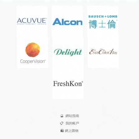
🔮
網站指南
📋
我的帳戶
🛍️
網上購物