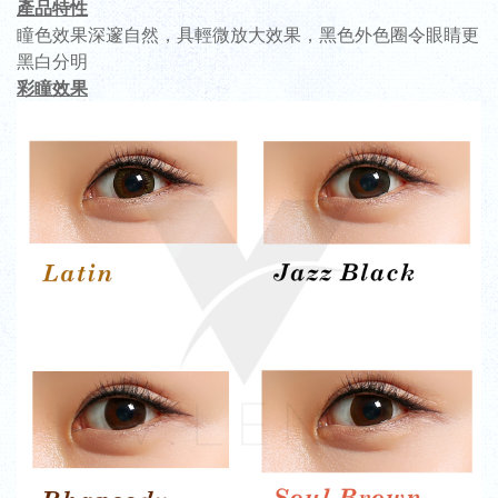
產品特性
瞳色效果深邃自然，具輕微放大效果，黑色
外色圈令眼睛更
黑白分明
彩瞳效果