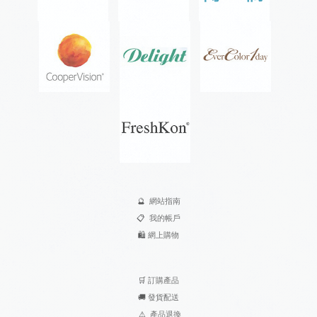
🔮
網站指南
📋
我的帳戶
🛍️
網上購物
🛒
訂購產品
🚚
發貨配送
⚠
產品退換