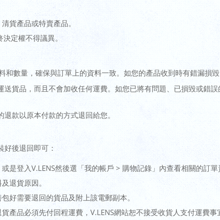
、清貨產品或特賣產品。
最終決定權不得議異。
的資料和數量，確保與訂單上的資料一致。如您的產品收到時有錯漏損
運送貨品，而且不會加收任何運費。如您已將有問題、已損毀或錯誤
的退款以原本付款的方式退回給您。
裝好後退回即可：
是登入V.LENS然後選「我的帳戶 > 購物記錄」內查看相關的訂
料及退貨原因。
善包好需要退回的貨品及附上該電郵副本。
貨產品必須先付回程運費，V.LENS網站恕不接受收貨人支付運費事