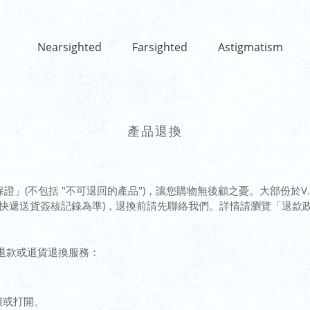
Nearsighted
Farsighted
Astigmatism
產品退換
保證」(不包括 "不可退回的產品")，讓您購物無後顧之憂。大部份於V
快遞送貨簽核記錄為準)，退換前請先聯絡我們。詳情請瀏覽
「退款
退款或退貨退換服務：
壞或打開。