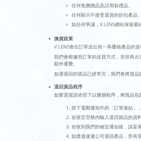
任何免費贈品及試用裝禮品。
任何顯示不接受退貨的折扣產品
如任何爭議，V.LENS網站保留
換貨政策
V.LENS會在訂單送出前一再覆檢產品
我們會根據您訂單的送貨方式，安排再次
額外運費。
如遇退回的貨品已經售完，我們會將貨品
退回貨品程序
如要退貨請依照下以幾個程序，將貨品包
按下電郵通知中的「訂單連結」，或
在留言空格內輸入退回貨品的資
在收到我們的確定通知後，請妥
如透過速遞公司退回產品，所有退