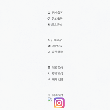
🔮
網站指南
📋
我的帳戶
🛍️
網上購物
🛒
訂購產品
🚚
發貨配送
⚠
產品退換
🏢
關於我們
📞
聯絡我們
🔍
網站地圖
🔖 關注我們