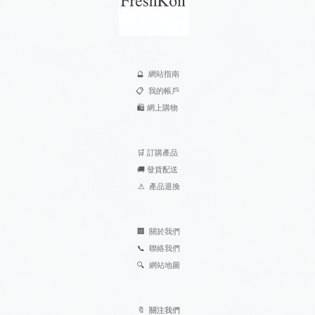
🔮
網站指南
📋
我的帳戶
🛍️
網上購物
🛒
訂購產品
🚚
發貨配送
⚠
產品退換
🏢
關於我們
📞
聯絡我們
🔍
網站地圖
🔖 關注我們