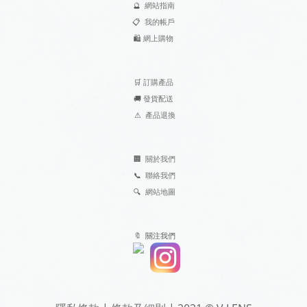
🔮
網站指南
📋
我的帳戶
🛍️
網上購物
🛒
訂購產品
🚚
發貨配送
⚠
產品退換
🏢
關於我們
📞
聯絡我們
🔍
網站地圖
🔖 關注我們