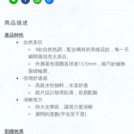
商品描述
產品特性
自然美目
4款自然色調，配合獨有的美瞳花紋，每一天
瞬間展現亮大美目。
外層著色環圈直徑達13.5mm，能巧妙修飾
眼瞳輪廓。
倍增舒適感
高親水性物料，水漾舒適
鏡片設計順滑貼薄，容易配戴
清晰視力
特大光學區，讓視力更清晰
廣闊的度數(平光至千度)
彩瞳效果