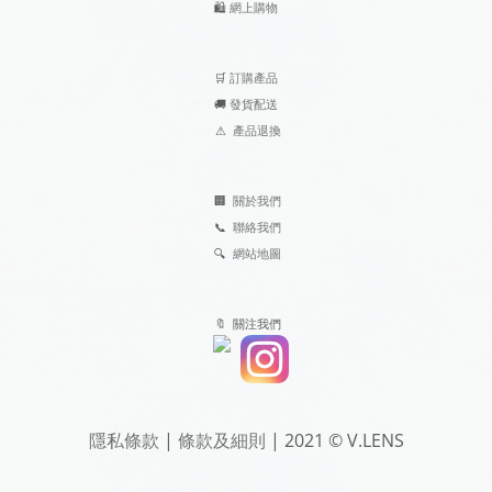
🛍️
網上購物
🛒
訂購產品
🚚
發貨配送
⚠
產品退換
🏢
關於我們
📞
聯絡我們
🔍
網站地圖
🔖 關注我們
隱私條款
|
條款及細則
| 2021 © V.LENS