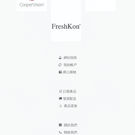
🔮
網站指南
📋
我的帳戶
🛍️
網上購物
🛒
訂購產品
🚚
發貨配送
⚠
產品退換
🏢
關於我們
📞
聯絡我們